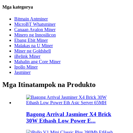
Mga kategorya
Bitmain Antminer
MicroBT Whatsminer
Canaan Avalon Miner
Minero ng Innosilicon
Ebang Ebit Miner
Malakas na U Miner
Miner ng Goldshell
iBelink Miner
Mahalin ang Core Miner
Ipollo Miner
Jasminer
Mga Itinatampok na Produkto
Bagong Arrival Jasminer X4 Brick
30W Ethash Low Power E...