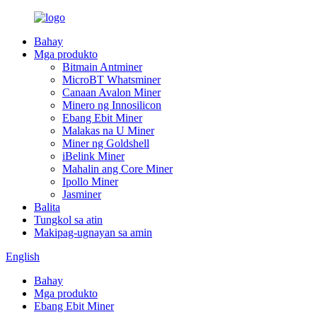
Bahay
Mga produkto
Bitmain Antminer
MicroBT Whatsminer
Canaan Avalon Miner
Minero ng Innosilicon
Ebang Ebit Miner
Malakas na U Miner
Miner ng Goldshell
iBelink Miner
Mahalin ang Core Miner
Ipollo Miner
Jasminer
Balita
Tungkol sa atin
Makipag-ugnayan sa amin
English
Bahay
Mga produkto
Ebang Ebit Miner