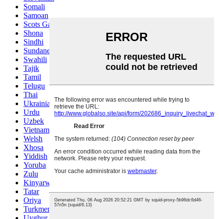
Somali
Samoan
Scots Gaelic
Shona
Sindhi
Sundanese
Swahili
Tajik
Tamil
Telugu
Thai
Ukrainian
Urdu
Uzbek
Vietnamese
Welsh
Xhosa
Yiddish
Yoruba
Zulu
Kinyarwanda
Tatar
Oriya
Turkmen
Uyghur