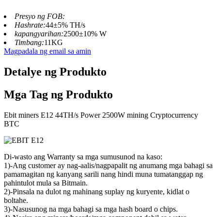
Presyo ng FOB:
Hashrate:
44±5% TH/s
kapangyarihan:
2500±10% W
Timbang:
11KG
Magpadala ng email sa amin
Detalye ng Produkto
Mga Tag ng Produkto
Ebit miners E12 44TH/s Power 2500W mining Cryptocurrency
BTC
Di-wasto ang Warranty sa mga sumusunod na kaso:
1)-Ang customer ay nag-aalis/nagpapalit ng anumang mga bahagi sa
pamamagitan ng kanyang sarili nang hindi muna tumatanggap ng
pahintulot mula sa Bitmain.
2)-Pinsala na dulot ng mahinang suplay ng kuryente, kidlat o
boltahe.
3)-Nasusunog na mga bahagi sa mga hash board o chips.