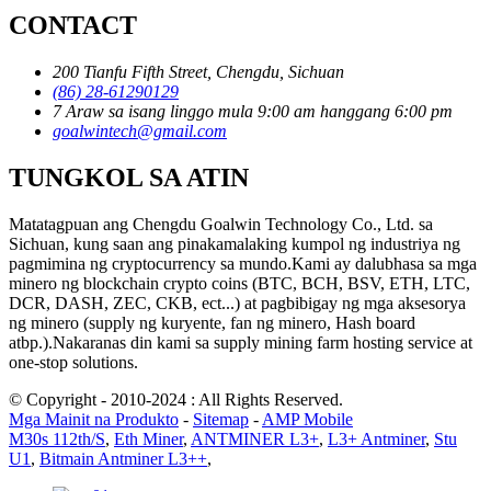
CONTACT
200 Tianfu Fifth Street, Chengdu, Sichuan
(86) 28-61290129
7 Araw sa isang linggo mula 9:00 am hanggang 6:00 pm
goalwintech@gmail.com
TUNGKOL SA ATIN
Matatagpuan ang Chengdu Goalwin Technology Co., Ltd. sa
Sichuan, kung saan ang pinakamalaking kumpol ng industriya ng
pagmimina ng cryptocurrency sa mundo.Kami ay dalubhasa sa mga
minero ng blockchain crypto coins (BTC, BCH, BSV, ETH, LTC,
DCR, DASH, ZEC, CKB, ect...) at pagbibigay ng mga aksesorya
ng minero (supply ng kuryente, fan ng minero, Hash board
atbp.).Nakaranas din kami sa supply mining farm hosting service at
one-stop solutions.
© Copyright - 2010-2024 : All Rights Reserved.
Mga Mainit na Produkto
-
Sitemap
-
AMP Mobile
M30s 112th/S
,
Eth Miner
,
ANTMINER L3+
,
L3+ Antminer
,
Stu
U1
,
Bitmain Antminer L3++
,