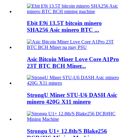
Ebit E9i 13.5T bitcoin minero
SHA256 Asic minero BTC ...
Asic Bitcoin Miner Love Core A1Pro
23T BTC BCH Miner...
StrongU Miner STU-U6 DASH Asic
minero 420G X11 minero
Strongu U1+ 12.8th/S Blake256