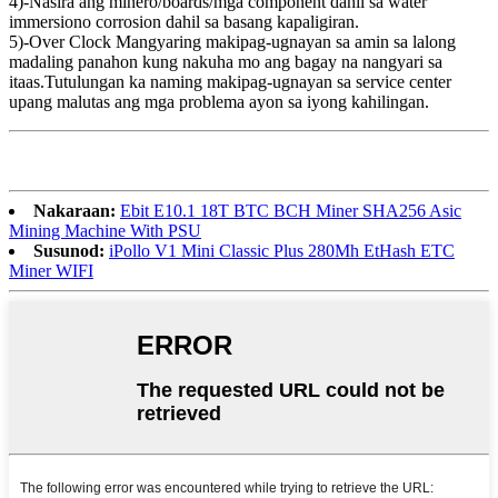
4)-Nasira ang minero/boards/mga component dahil sa water
immersiono corrosion dahil sa basang kapaligiran.
5)-Over Clock Mangyaring makipag-ugnayan sa amin sa lalong
madaling panahon kung nakuha mo ang bagay na nangyari sa
itaas.Tutulungan ka naming makipag-ugnayan sa service center
upang malutas ang mga problema ayon sa iyong kahilingan.
Nakaraan:
Ebit E10.1 18T BTC BCH Miner SHA256 Asic
Mining Machine With PSU
Susunod:
iPollo V1 Mini Classic Plus 280Mh EtHash ETC
Miner WIFI