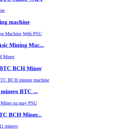
ing machine
ic Mining Mac...
in BTC BCH Miner
 minero BTC ...
BTC BCH Miner...