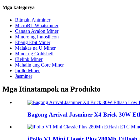
Mga kategorya
Bitmain Antminer
MicroBT Whatsminer
Canaan Avalon Miner
Minero ng Innosilicon
Ebang Ebit Miner
Malakas na U Miner
Miner ng Goldshell
iBelink Miner
Mahalin ang Core Miner
Ipollo Miner
Jasminer
Mga Itinatampok na Produkto
Bagong Arrival Jasminer X4 Brick 30W Et
iPollo V1 Mini Classic Plus 280Mh EtHas