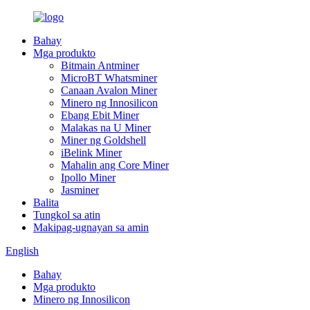
Bahay
Mga produkto
Bitmain Antminer
MicroBT Whatsminer
Canaan Avalon Miner
Minero ng Innosilicon
Ebang Ebit Miner
Malakas na U Miner
Miner ng Goldshell
iBelink Miner
Mahalin ang Core Miner
Ipollo Miner
Jasminer
Balita
Tungkol sa atin
Makipag-ugnayan sa amin
English
Bahay
Mga produkto
Minero ng Innosilicon