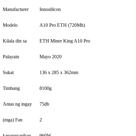
Manufacturer
Innosilicon
Modelo
A10 Pro ETH (720Mh)
Kilala din sa
ETH Miner King A10 Pro
Palayain
Mayo 2020
Sukat
136 x 285 x 362mm
Timbang
8100g
Antas ng ingay
75db
(mga) Fan
2
kapangyarihan
960W