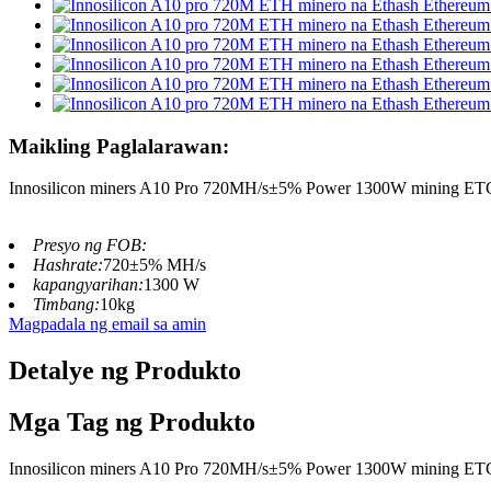
Maikling Paglalarawan:
Innosilicon miners A10 Pro 720MH/s±5% Power 1300W mining E
Presyo ng FOB:
Hashrate:
720±5% MH/s
kapangyarihan:
1300 W
Timbang:
10kg
Magpadala ng email sa amin
Detalye ng Produkto
Mga Tag ng Produkto
Innosilicon miners A10 Pro 720MH/s±5% Power 1300W mining E