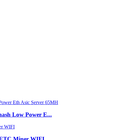
hash Low Power E...
h ETC Miner WIFI