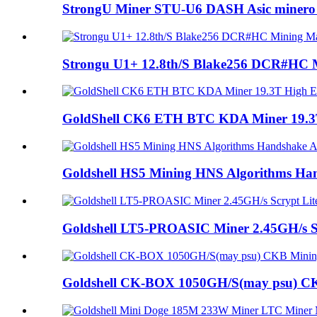
StrongU Miner STU-U6 DASH Asic minero
Strongu U1+ 12.8th/S Blake256 DCR#HC 
GoldShell CK6 ETH BTC KDA Miner 19.3T H
Goldshell HS5 Mining HNS Algorithms Hand
Goldshell LT5-PROASIC Miner 2.45GH/s Scr
Goldshell CK-BOX 1050GH/S(may psu) CK