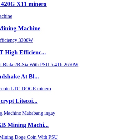
 420G X11 minero
Mining Machine
igh Efficienc...
shake At Bl...
ypt Litecoi...
B Mining Machi...