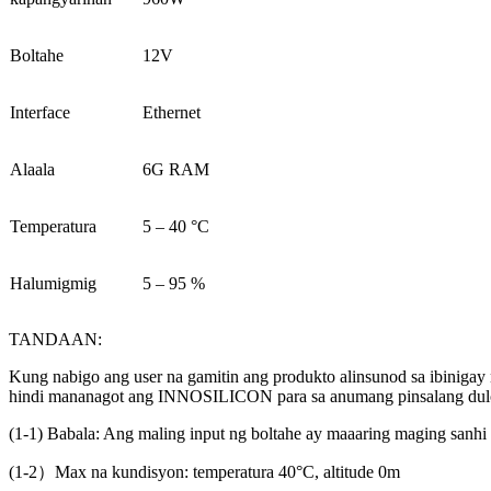
Boltahe
12V
Interface
Ethernet
Alaala
6G RAM
Temperatura
5 – 40 °C
Halumigmig
5 – 95 %
TANDAAN:
Kung nabigo ang user na gamitin ang produkto alinsunod sa ibinigay
hindi mananagot ang INNOSILICON para sa anumang pinsalang dulo
(1-1) Babala: Ang maling input ng boltahe ay maaaring maging sanhi
(1-2）Max na kundisyon: temperatura 40°C, altitude 0m